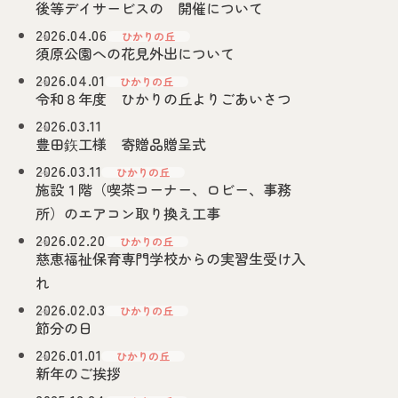
後等デイサービスの 開催について
2026.04.06
ひかりの丘
お申込みから
須原公園への花見外出について
ご家族さま専用
ご利用までの流
2026.04.01
れ
ひかりの丘
令和８年度 ひかりの丘よりごあいさつ
障害者支援センター
2026.03.11
ひかりの丘
豊田鉃工様 寄贈品贈呈式
2026.03.11
ひかりの丘
施設１階（喫茶コーナー、ロビー、事務
お申込みから
ご家族さま専用
ご利用までの流
所）のエアコン取り換え工事
れ
2026.02.20
ひかりの丘
慈恵福祉保育専門学校からの実習生受け入
障がい者や介護の相談をしたい
れ
2026.02.03
ひかりの丘
節分の日
-
-
0565
46
0234
TEL
2026.01.01
ひかりの丘
新年のご挨拶
-
-
0565
46
0160
FAX