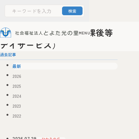
児童支援スタッフ（放課後等
デイサービス）
文字サイズ
Powered by
Translate
標準
大
過去記事
最新
ホーム
2026
とよた光の里について
2025
法人案内
情報公開
2024
障害者支援施設
光の家
2023
サービス案内
施設のご案内
2022
お申込みからご利用までの流れ
障害者支援センター
ひかりの丘
2026.07.29
ひかりの丘