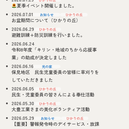
サービス案内
施設のご案内
夏季イベント開催しました。
2026.07.01
お申込みからご利用までの流れ
お知らせ
ひかりの丘
お盆期間について（ひかりの丘）
採用情報
2026.06.29
ひかりの丘
福利厚生・制度
避難訓練+防災訓練を行いました。
2026.06.24
先輩職員インタビュー
募集要項
令和8年度「キリン・地域のちから応援事
お知らせ
業」の助成が決定しました
2026.06.16
光の家
情報公開
ご相談・
保見地区 民生児童委員の皆様に草刈りを
お問い合わせ
していただきました
2026.06.05
ひかりの丘
民生・児童委員の皆さんによる奉仕活動
2026.05.30
ひかりの丘
大豊工業さまの美化ボランティア活動
2026.05.29
お知らせ
ひかりの丘
障害者支援施設
【重要】警報発令時のデイサービス・放課
光の家