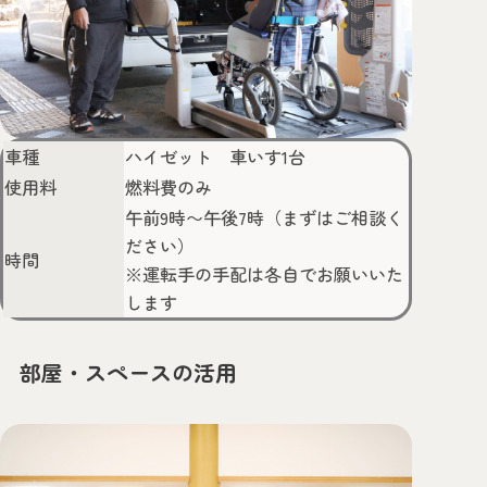
車種
ハイゼット 車いす1台
使用料
燃料費のみ
午前9時〜午後7時（まずはご相談く
ださい）
時間
※運転手の手配は各自でお願いいた
します
部屋・スペースの活用