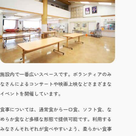
お申込みから
ご家族さま専用
ご利用までの流
れ
障害者支援センター
ひかりの丘
お申込みから
ご家族さま専用
ご利用までの流
施設内で一番広いスペースです。ボランティアのみ
れ
なさんによるコンサートや映画上映などさまざまな
イベントを開催しています。
障がい者や介護の相談をしたい
食事については、通常食から一口食、ソフト食、な
-
-
0565
46
0234
めらか食など多様な形態で提供可能です。利用する
TEL
みなさんそれぞれが食べやすいよう、柔らかい食事
-
-
0565
46
0160
FAX