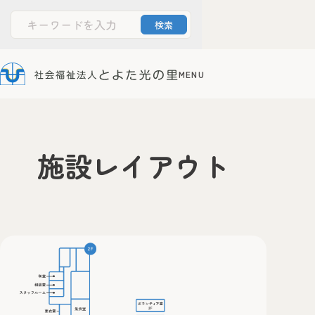
施設のご案内
文字サイズ
Powered by
Translate
標準
大
施設レイアウト
ホーム
とよた光の里について
法人案内
情報公開
障害者支援施設
光の家
サービス案内
施設のご案内
お申込みからご利用までの流れ
障害者支援センター
ひかりの丘