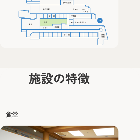
サービス案内
施設のご案内
お申込みからご利用までの流れ
採用情報
福利厚生・制度
先輩職員インタビュー
募集要項
お知らせ
施設の特徴
情報公開
ご相談・
お問い合わせ
食堂
障害者支援施設
光の家