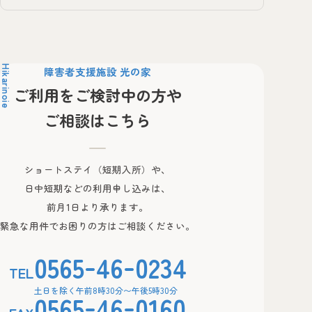
Hikarinoie
障害者支援施設 光の家
ご利用をご検討中の方や
ご相談はこちら
ショートステイ（短期入所）や、
日中短期などの利用申し込みは、
前月1日より承ります。
緊急な用件でお困りの方はご相談ください。
-
-
0565
46
0234
TEL
土日を除く午前8時30分〜午後5時30分
-
-
0565
46
0160