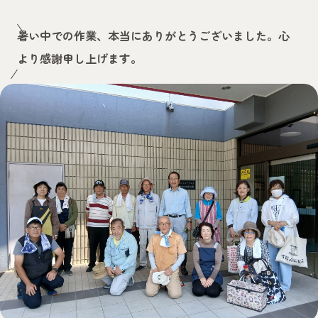
サービス案内
施設のご案内
暑い中での作業、本当にありがとうございました。心
お申込みからご利用までの流れ
採用情報
より感謝申し上げます。
福利厚生・制度
先輩職員インタビュー
募集要項
お知らせ
情報公開
ご相談・
お問い合わせ
障害者支援施設
光の家