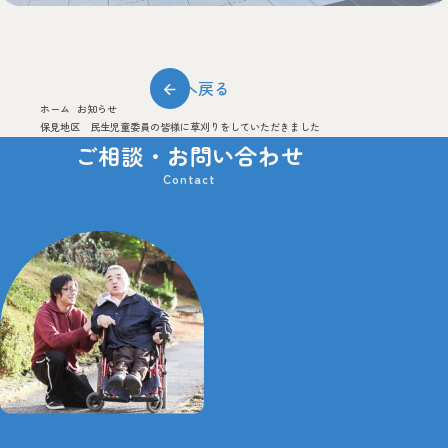
お申込みから
ご家族さま専用
ご利用までの流
一覧へ戻る
れ
ホーム
お知らせ
保見地区 民生児童委員の皆様に草刈りをしていただきました
障害者支援センター
ご相談・お問い合わせ
ひかりの丘
お申込みから
ご家族さま専用
ご利用までの流
れ
障がい者や介護の相談をしたい
-
-
0565
46
0234
TEL
-
-
0565
46
0160
FAX