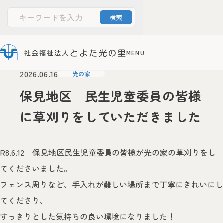
お知らせ
文字サイズ
Powered by
Translate
2026.06.16
光の家
標準
大
保見地区 民生児童委員の皆様
に草刈りをしていただきました
ホーム
とよた光の里について
法人案内
情報公開
R8.6.12 保見地区民生児童委員の皆様が光の家の草刈りをし
障害者支援施設
光の家
てくださいました。
サービス案内
施設のご案内
フェンス周りなど、手入れが難しい場所まで丁寧にきれいにし
お申込みからご利用までの流れ
てくださり、
障害者支援センター
ひかりの丘
すっきりとした気持ちの良い環境になりました！