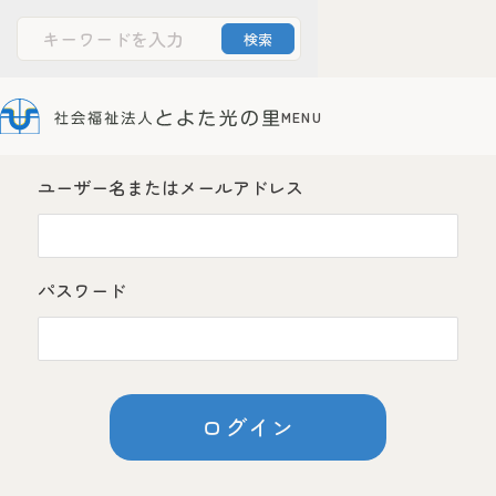
ログイン
文字サイズ
Powered by
Translate
ユーザー名またはメールアドレス
標準
大
ホーム
とよた光の里について
パスワード
法人案内
情報公開
障害者支援施設
光の家
サービス案内
施設のご案内
お申込みからご利用までの流れ
障害者支援センター
ひかりの丘