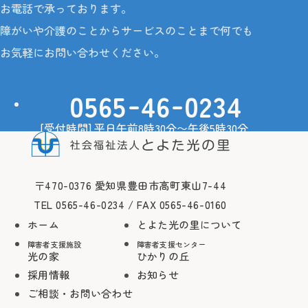
お電話で承っております。
障がいや介護のことからサービスのことまで何でも
お申込みから
ご家族さま専用
ご利用までの流
お気軽にお問い合わせください。
れ
-
-
0565
46
0234
障害者支援センター
ひかりの丘
[受付時間] 平日午前8時30分〜午後5時30分
お申込みから
ご相談・お問い合わせ
ご家族さま専用
ご利用までの流
れ
〒470-0376 愛知県豊田市高町東山7-44
TEL 0565-46-0234 / FAX 0565-46-0160
障がい者や介護の相談をしたい
ホーム
とよた光の里について
障害者支援施設
障害者支援センター
光の家
ひかりの丘
-
-
0565
46
0234
TEL
採用情報
お知らせ
ご相談・お問い合わせ
-
-
0565
46
0160
FAX