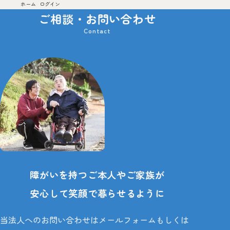
ホーム
ログイン
サービス案内
施設のご案内
ご相談・お問い合わせ
お申込みからご利用までの流れ
採用情報
福利厚生・制度
先輩職員インタビュー
募集要項
お知らせ
情報公開
ご相談・
お問い合わせ
障がいを持つご本人やご家族が
安心して笑顔で暮らせるように
障害者支援施設
当法人へのお問い合わせはメールフォームもしくは
光の家