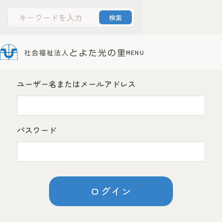
ログイン
文字サイズ
Powered by
Translate
ユーザー名またはメールアドレス
標準
大
ホーム
とよた光の里について
パスワード
法人案内
情報公開
障害者支援施設
光の家
サービス案内
施設のご案内
お申込みからご利用までの流れ
障害者支援センター
ひかりの丘