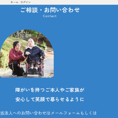
ホーム
ログイン
サービス案内
施設のご案内
ご相談・お問い合わせ
お申込みからご利用までの流れ
採用情報
福利厚生・制度
先輩職員インタビュー
募集要項
お知らせ
情報公開
ご相談・
お問い合わせ
障がいを持つご本人やご家族が
安心して笑顔で暮らせるように
障害者支援施設
当法人へのお問い合わせはメールフォームもしくは
光の家