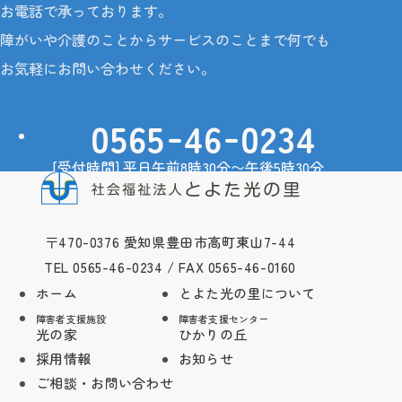
お電話で承っております。
障がいや介護のことからサービスのことまで何でも
お申込みから
ご家族さま専用
ご利用までの流
お気軽にお問い合わせください。
れ
-
-
0565
46
0234
障害者支援センター
ひかりの丘
[受付時間] 平日午前8時30分〜午後5時30分
お申込みから
ご相談・お問い合わせ
ご家族さま専用
ご利用までの流
れ
〒470-0376 愛知県豊田市高町東山7-44
TEL 0565-46-0234 / FAX 0565-46-0160
障がい者や介護の相談をしたい
ホーム
とよた光の里について
障害者支援施設
障害者支援センター
光の家
ひかりの丘
-
-
0565
46
0234
TEL
採用情報
お知らせ
ご相談・お問い合わせ
-
-
0565
46
0160
FAX